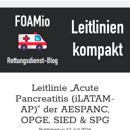
im
Kindes-
und
Jugendalter
–
Bildgebende
Diagnostik“
der
GPR
Leitlinie „Acute
Pancreatitis (iLATAM-
AP)“ der AESPANC,
OPGE, SIED & SPG
Published on
17. Juli 2026