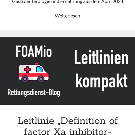
Gastroenterologie und Ernährung aus dem April 2024
Leitlinie
Weiterlesen
„Akute
infektiöse
Gastroenteritis
im
Säuglings-,
Kindes-
und
Jugendalter“
der
GPGE
(Update
2024)
Leitlinie „Definition of
factor Xa inhibitor-