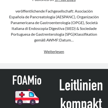
veröffentlichende Fachgesellschaft: Asociación
Española de Pancreatología (AESPANC), Organización
Panamericana de Gastroenterología (OPGE), Società
Italiana di Endoscopia Digestiva (SIED) & Sociedade
Portuguesa de Gastrenterologia (SPG)Klassifikation
gemäß AWMF:Datum…
Leitlinie
Weiterlesen
„Acute
Pancreatitis
(iLATAM-
AP)“
der
AESPANC,
OPGE,
SIED
&