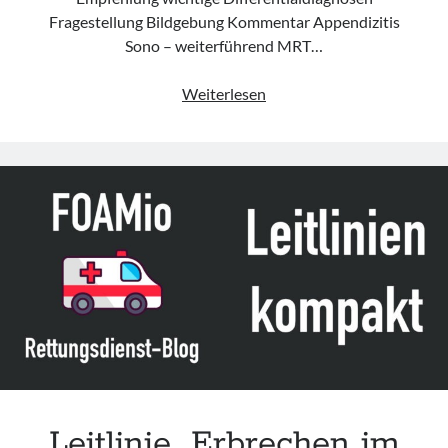
Fragestellung Bildgebung Kommentar Appendizitis
Sono – weiterführend MRT…
Leitlinie
Weiterlesen
„Bauchschmerz
bei
Kindern
und
Jugendlichen
–
Bildgebende
Diagnostik“
der
GPR
Leitlinie „Erbrechen im