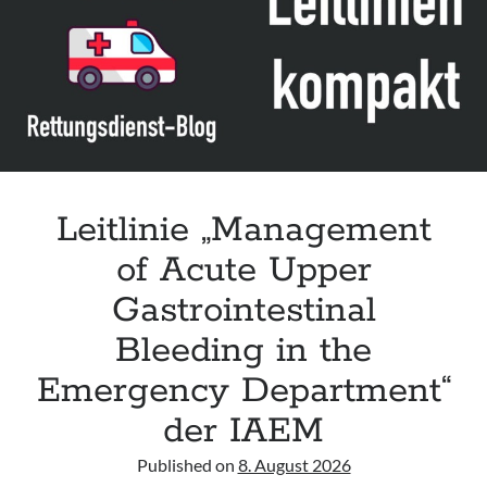
Leitlinie „Management of Acute Upper Gastrointestinal Bleeding in the
Emergency Department“ der IAEM
Leitlinie „Management of brief resolved unexplained events (BRUE) in
infants“ der CPS
Leitlinie „Palliativmedizin für Patient:innen mit einer nicht heilbaren
Krebserkrankung“ der DG Palliativmedizin
Leitlinie „Management
of Acute Upper
Gastrointestinal
Bleeding in the
Emergency Department“
der IAEM
Published on
8. August 2026