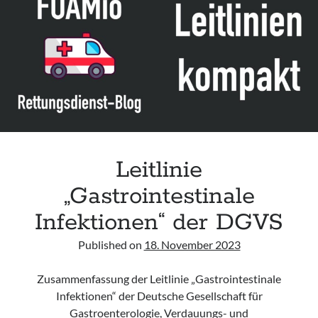
inhibitor-
related,
life-
threatening
gastrointestinal
bleeding
and
guidance
on
when
Leitlinie
to
„Gastrointestinale
use
reversal
Infektionen“ der DGVS
therapy“
Published on
18. November 2023
Zusammenfassung der Leitlinie „Gastrointestinale
Infektionen“ der Deutsche Gesellschaft für
Gastroenterologie, Verdauungs- und