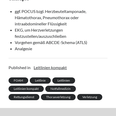
ggf. POCUS bzgl. Herzbeuteltamponade,
Hämatothorax, Pneumothorax oder
intraabdomineller Flüssigkeit
EKG, um Herzverletzungen
festzustellen/auszuschließen
Vorgehen gemäß ABCDE-Schema (ATLS)
Analgesie
Published in
Leitlinien kompakt
FOAM
Leitlinie
Leitlinien
Leitlinien kompakt
Notfallmedizin
Rettungsdienst
Thoraxverletzung
Verletzung