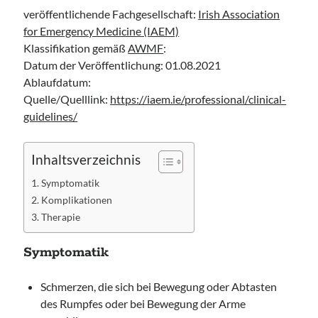
Leitlinie „Die geburtshilfliche Analgesie und Anästhesie“ der DGAI
veröffentlichende Fachgesellschaft:
Irish Association
Konsensuspapier „Management of endocrine emergencies –
for Emergency Medicine (IAEM)
Management of myxoedema coma“ der ETA
Klassifikation gemäß
AWMF
:
Leitlinie „Bauchschmerz bei Kindern und Jugendlichen – Bildgebende
Datum der Veröffentlichung: 01.08.2021
Diagnostik“ der GPR
Ablaufdatum:
Quelle/Quelllink:
https://iaem.ie/professional/clinical-
guidelines/
Inhaltsverzeichnis
Symptomatik
Komplikationen
Therapie
Symptomatik
Schmerzen, die sich bei Bewegung oder Abtasten
des Rumpfes oder bei Bewegung der Arme