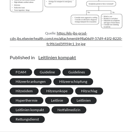
Quelle:
https://els-jbs-prod-
cdn.jbs.elsevierhealth.com/cms/attachment/e98a06d9-57d9-41f2-8220-
fc9f61ed5f99/gr1_lrg.jpg
Published in
Leitlinien kompakt
FOAM
Guideline
Guidelines
Hitzeerkrankungen
Hitzeerschöpfung
Hitzeödem
Hitzesynkope
Hitzschlag
Hyperthermie
Leitlinie
Leitlinien
Leitlinien kompakt
Notfallmedizin
Rettungsdienst