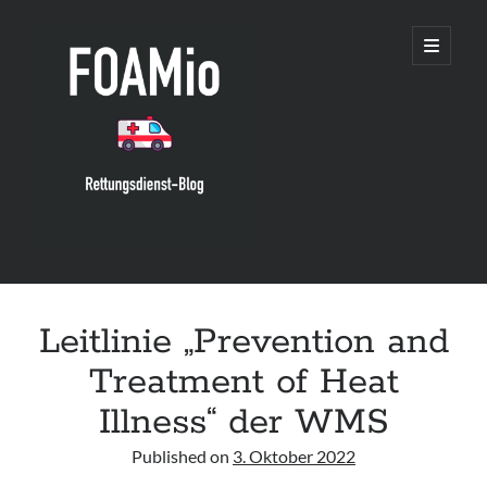
FOAMio
open
primary
menu
Sidebar
Suchen
Suchen
Leitlinie „Prevention and
Treatment of Heat
neueste Posts
Illness“ der WMS
Leitlinie „Die geburtshilfliche Analgesie und Anästhesie“ der DGAI
Published on
3. Oktober 2022
Konsensuspapier „Management of endocrine emergencies –
Management of myxoedema coma“ der ETA