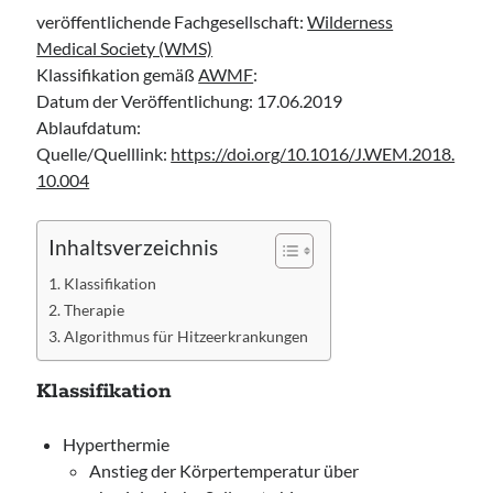
Leitlinie „Bauchschmerz bei Kindern und Jugendlichen – Bildgebende
veröffentlichende Fachgesellschaft:
Wilderness
Diagnostik“ der GPR
Medical Society (WMS)
Leitlinie „Erbrechen im Kindes- und Jugendalter – Bildgebende
Klassifikation gemäß
AWMF
:
Diagnostik“ der GPR
Datum der Veröffentlichung: 17.06.2019
Leitlinie „Kopfschmerzen bei Kindern und Jugendlichen – Bildgebende
Ablaufdatum:
Diagnostik“ der GPR
Quelle/Quelllink:
https://doi.org/10.1016/J.WEM.2018.
10.004
Inhaltsverzeichnis
Klassifikation
Therapie
Algorithmus für Hitzeerkrankungen
Klassifikation
Hyperthermie
Anstieg der Körpertemperatur über